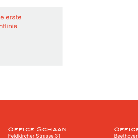
e erste
tlinie
Office Schaan
Offic
Feldkircher Strasse 31
Beethoven