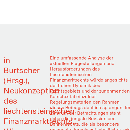
in
Eine umfassende Analyse der
aktuellen Fragestellungen und
Burtscher
Herausforderungen des
liechtensteinischen
(Hrsg.),
Finanzmarktrechts würde angesichts
der hohen Dynamik des
Neukonzeption
Rechtsgebiets und der zunehmenden
Komplexität einzelner
des
Regelungsmaterien den Rahmen
dieses Beitrags deutlich sprengen. I
liechtensteinischen
Zentrum der Betrachtungen steht
daher die jüngste Revision des
Finanzmarktrechts,
Bankenrechts, die als besonders
prägnanter Impuls auf inhaltlicher, wi