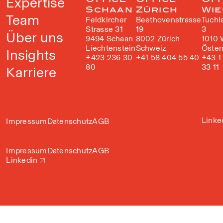
Expertise
Schaan
Zürich
Wie
Team
Feldkircher
Beethovenstrasse
Tuchl
Strasse 31
19
3
Über uns
9494 Schaan
8002 Zürich
1010 
Liechtenstein
Schweiz
Öster
Insights
+423 236 30
+41 58 404 55 40
+43 1
80
33 11
Karriere
Linke
Impressum
Datenschutz
AGB
Impressum
Datenschutz
AGB
Linkedin