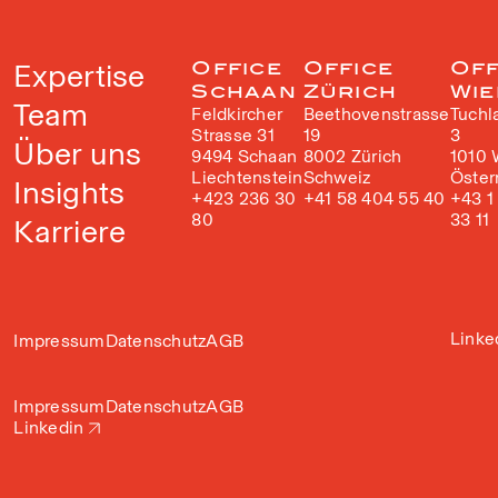
Expertise
Office
Office
Off
Schaan
Zürich
Wie
Team
Feldkircher
Beethovenstrasse
Tuchl
Strasse 31
19
3
Über uns
9494 Schaan
8002 Zürich
1010 
Liechtenstein
Schweiz
Öster
Insights
+423 236 30
+41 58 404 55 40
+43 1
80
33 11
Karriere
Linke
Impressum
Datenschutz
AGB
Impressum
Datenschutz
AGB
Linkedin