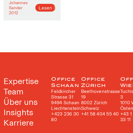
Johannes
Lesen
Sander
2012
Expertise
Office
Office
Off
Schaan
Zürich
Wie
Team
Feldkircher
Beethovenstrasse
Tuchl
Strasse 31
19
3
Über uns
9494 Schaan
8002 Zürich
1010 
Liechtenstein
Schweiz
Öster
Insights
+423 236 30
+41 58 404 55 40
+43 1
80
33 11
Karriere