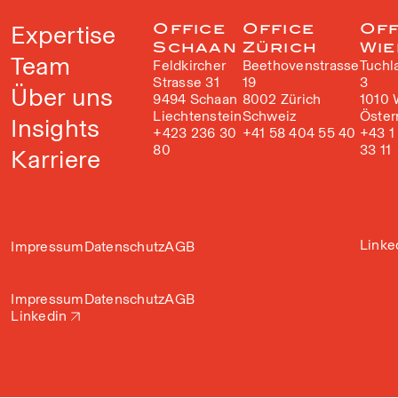
Expertise
Office
Office
Off
Schaan
Zürich
Wie
Team
Feldkircher
Beethovenstrasse
Tuchl
Strasse 31
19
3
Über uns
9494 Schaan
8002 Zürich
1010 
Liechtenstein
Schweiz
Öster
Insights
+423 236 30
+41 58 404 55 40
+43 1
80
33 11
Karriere
Linke
Impressum
Datenschutz
AGB
Impressum
Datenschutz
AGB
Linkedin