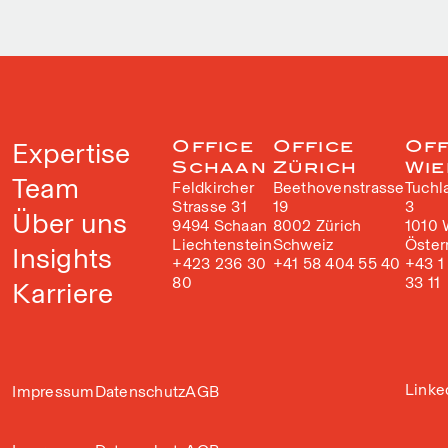
Expertise
Office
Office
Off
Schaan
Zürich
Wie
Team
Feldkircher
Beethovenstrasse
Tuchl
Strasse 31
19
3
Über uns
9494 Schaan
8002 Zürich
1010 
Liechtenstein
Schweiz
Öster
Insights
+423 236 30
+41 58 404 55 40
+43 1
80
33 11
Karriere
Linke
Impressum
Datenschutz
AGB