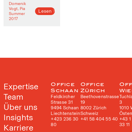
Domenik
Vogt, Pia
Lesen
Summer
2017
Expertise
Office
Office
Off
Schaan
Zürich
Wie
Team
Feldkircher
Beethovenstrasse
Tuchl
Strasse 31
19
3
Über uns
9494 Schaan
8002 Zürich
1010 
Liechtenstein
Schweiz
Öster
Insights
+423 236 30
+41 58 404 55 40
+43 1
80
33 11
Karriere