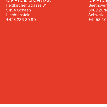
Office Schaan
Offic
Feldkircher Strasse 31
Beethoven
9494 Schaan
8002 Züri
Liechtenstein
Schweiz
+423 236 30 80
+41 58 40