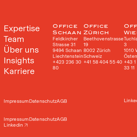
Expertise
Office
Office
Off
Schaan
Zürich
Wie
Team
Feldkircher
Beethovenstrasse
Tuchl
Strasse 31
19
3
Über uns
9494 Schaan
8002 Zürich
1010 
Liechtenstein
Schweiz
Öster
Insights
+423 236 30
+41 58 404 55 40
+43 1
80
33 11
Karriere
Linke
Impressum
Datenschutz
AGB
Impressum
Datenschutz
AGB
Linkedin