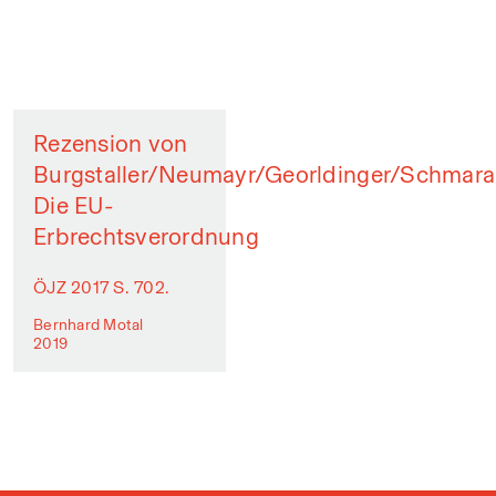
Rezension von
Burgstaller/Neumayr/Georldinger/Schmara
Die EU-
Erbrechtsverordnung
ÖJZ 2017 S. 702.
Bernhard Motal
2019