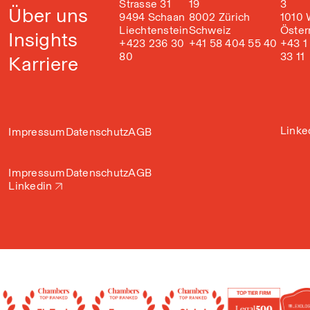
Strasse 31
19
3
Über uns
9494 Schaan
8002 Zürich
1010 
Liechtenstein
Schweiz
Öster
Insights
+423 236 30
+41 58 404 55 40
+43 1
80
33 11
Karriere
Linke
Impressum
Datenschutz
AGB
Impressum
Datenschutz
AGB
Linkedin