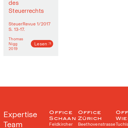
des
Steuerrechts
SteuerRevue 1/2017
S. 13-17.
Thomas
Lesen
Nigg
2019
Expertise
Office
Office
Off
Schaan
Zürich
Wie
Team
Feldkircher
Beethovenstrasse
Tuchl