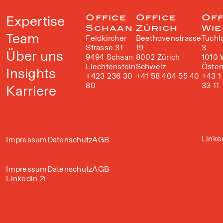
Expertise
Office
Office
Off
Schaan
Zürich
Wie
Team
Feldkircher
Beethovenstrasse
Tuchl
Strasse 31
19
3
Über uns
9494 Schaan
8002 Zürich
1010 
Liechtenstein
Schweiz
Öster
Insights
+423 236 30
+41 58 404 55 40
+43 1
80
33 11
Karriere
Linke
Impressum
Datenschutz
AGB
Impressum
Datenschutz
AGB
Linkedin