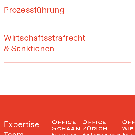
Prozessführung
Wirtschaftsstrafrecht
& Sanktionen
Expertise
Office
Office
Off
Schaan
Zürich
Wie
Team
Feldkircher
Beethovenstrasse
Tuchl