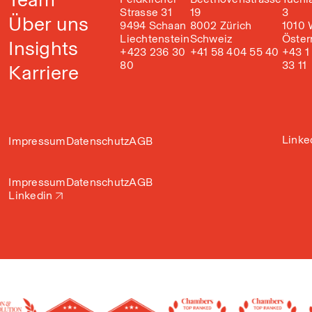
Strasse 31
19
3
Über uns
9494 Schaan
8002 Zürich
1010 
Liechtenstein
Schweiz
Öster
Insights
+423 236 30
+41 58 404 55 40
+43 1
80
33 11
Karriere
Linke
Impressum
Datenschutz
AGB
Impressum
Datenschutz
AGB
Linkedin