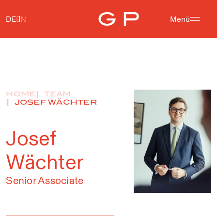
DE
EN
Menü
HOME
TEAM
JOSEF WÄCHTER
Josef
Wächter
Senior Associate