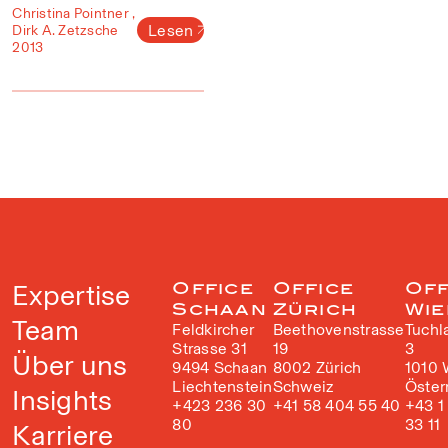
Christina Pointner ,
Lesen
Dirk A. Zetzsche
2013
Expertise
Office
Office
Off
Schaan
Zürich
Wie
Team
Feldkircher
Beethovenstrasse
Tuchl
Strasse 31
19
3
Über uns
9494 Schaan
8002 Zürich
1010 
Liechtenstein
Schweiz
Öster
Insights
+423 236 30
+41 58 404 55 40
+43 1
80
33 11
Karriere