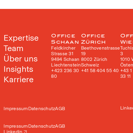
Expertise
Office
Office
Off
Schaan
Zürich
Wie
Team
Feldkircher
Beethovenstrasse
Tuchl
Strasse 31
19
3
Über uns
9494 Schaan
8002 Zürich
1010 
Liechtenstein
Schweiz
Öster
Insights
+423 236 30
+41 58 404 55 40
+43 1
80
33 11
Karriere
Linke
Impressum
Datenschutz
AGB
Impressum
Datenschutz
AGB
Linkedin